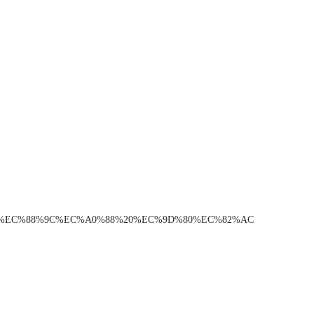
EC%98%A4%EC%88%9C%EC%A0%88%20%EC%9D%80%EC%82%AC