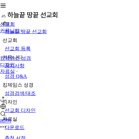
होम
선교회
커뮤니티
하늘끝 땅끝 선교회
선교회
선교회 등록
커뮤니티
킹제임스 성경
디자인
공지사항
자료실
성경 Q&A
킹제임스 성경
성경검색/대조
디자인
선교회 디자인
자료실
लॉगिन
다운로드
추천 서적