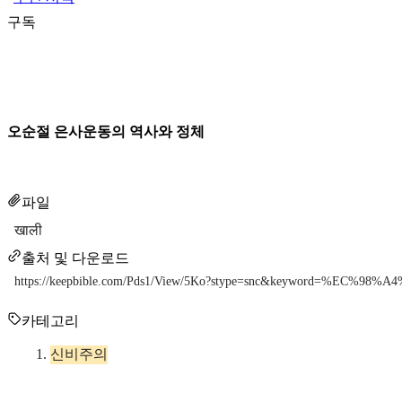
구독
오순절 은사운동의 역사와 정체
파일
खाली
출처 및 다운로드
https://keepbible.com/Pds1/View/5Ko?stype=snc&keyword=%
카테고리
신비주의