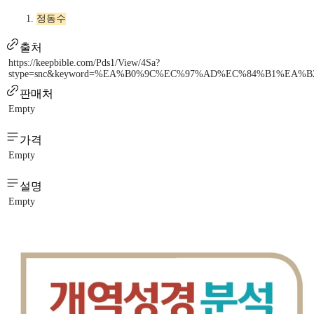
정동수
출처
https://keepbible.com/Pds1/View/4Sa?
stype=snc&keyword=%EA%B0%9C%EC%97%AD%EC%84%B1%EA%
판매처
Empty
가격
Empty
설명
Empty