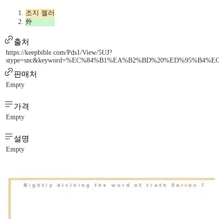
조지 젤러
外
출처
https://keepbible.com/Pds1/View/5UJ?
stype=snc&keyword=%EC%84%B1%EA%B2%BD%20%ED%95%B4%
판매처
Empty
가격
Empty
설명
Empty