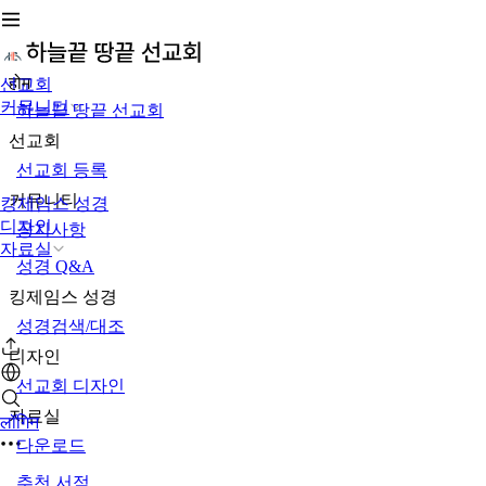
होम
선교회
커뮤니티
하늘끝 땅끝 선교회
선교회
선교회 등록
커뮤니티
킹제임스 성경
디자인
공지사항
자료실
성경 Q&A
킹제임스 성경
성경검색/대조
디자인
선교회 디자인
자료실
लॉगिन
다운로드
추천 서적