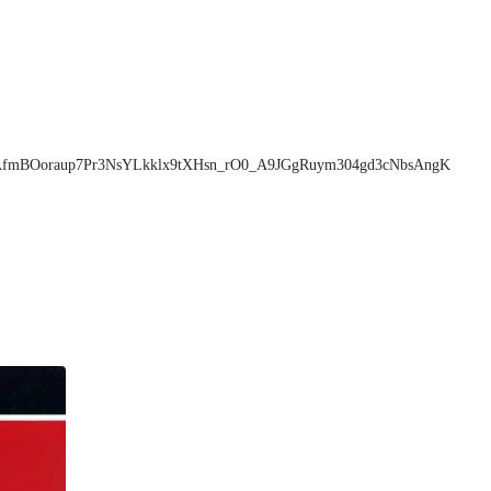
sltid=AfmBOoraup7Pr3NsYLkklx9tXHsn_rO0_A9JGgRuym304gd3cNbsAngK