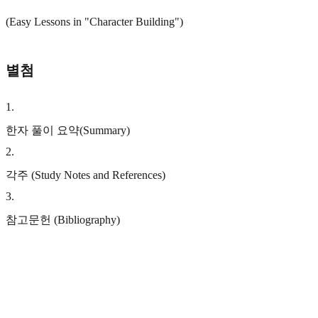
(Easy Lessons in "Character Building")
별첨
1
.
한자 풀이 요약(Summary)
2
.
각주 (Study Notes and References)
3
.
참고문헌 (Bibliography)