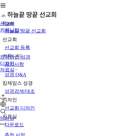
Home
선교회
커뮤니티
하늘끝 땅끝 선교회
선교회
선교회 등록
커뮤니티
킹제임스 성경
디자인
공지사항
자료실
성경 Q&A
킹제임스 성경
성경검색/대조
디자인
선교회 디자인
자료실
Sign In
다운로드
추천 서적