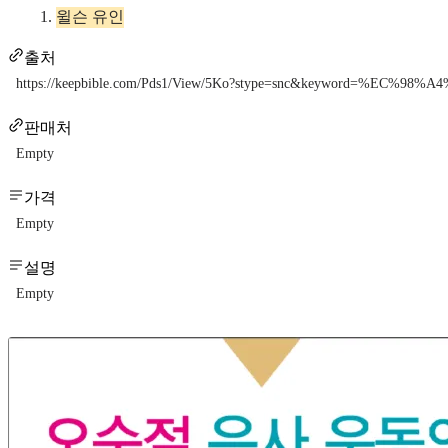
윌슨 유인
출처
https://keepbible.com/Pds1/View/5Ko?stype=snc&keyword=%
판매처
Empty
가격
Empty
설명
Empty