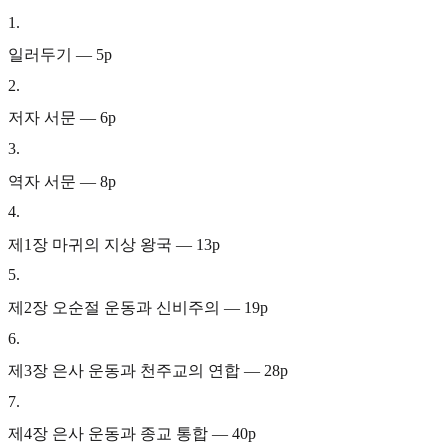
1
.
일러두기 — 5p
2
.
저자 서문 — 6p
3
.
역자 서문 — 8p
4
.
제1장 마귀의 지상 왕국 — 13p
5
.
제2장 오순절 운동과 신비주의 — 19p
6
.
제3장 은사 운동과 천주교의 연합 — 28p
7
.
제4장 은사 운동과 종교 통합 — 40p