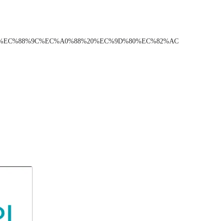
EC%98%A4%EC%88%9C%EC%A0%88%20%EC%9D%80%EC%82%AC