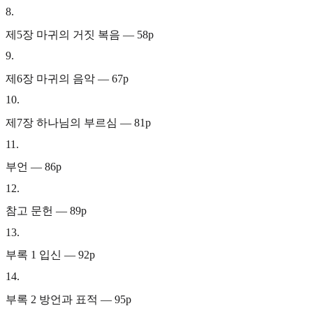
8
.
제5장 마귀의 거짓 복음 — 58p
9
.
제6장 마귀의 음악 — 67p
10
.
제7장 하나님의 부르심 — 81p
11
.
부언 — 86p
12
.
참고 문헌 — 89p
13
.
부록 1 입신 — 92p
14
.
부록 2 방언과 표적 — 95p