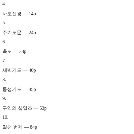
4
.
사도신경 — 14p
5
.
주기도문 — 24p
6
.
축도 — 33p
7
.
새벽기도 — 40p
8
.
통성기도 — 45p
9
.
구약의 십일조 — 53p
10
.
일천 번제 — 84p