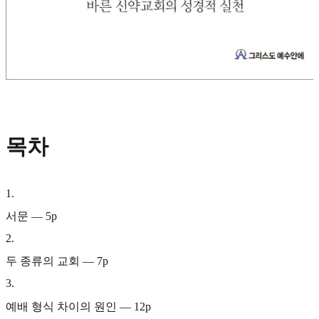
목차
1
.
서문 — 5p
2
.
두 종류의 교회 — 7p
3
.
예배 형식 차이의 원인 — 12p