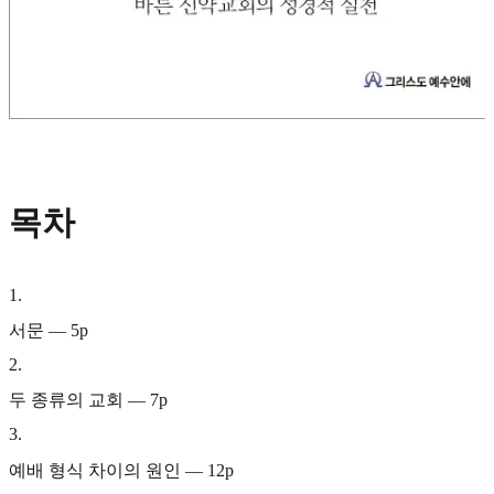
목차
1
.
서문 — 5p
2
.
두 종류의 교회 — 7p
3
.
예배 형식 차이의 원인 — 12p