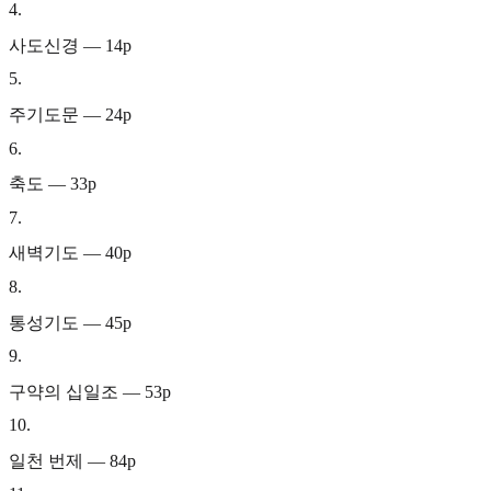
4
.
사도신경 — 14p
5
.
주기도문 — 24p
6
.
축도 — 33p
7
.
새벽기도 — 40p
8
.
통성기도 — 45p
9
.
구약의 십일조 — 53p
10
.
일천 번제 — 84p