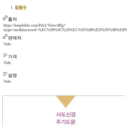
정동수
출처
https://keepbible.com/Pds1/View/4Rg?
stype=snc&keyword=%EC%99%9C%20%EC%95%88%ED%95%98%E
판매처
Vide
가격
Vide
설명
Vide